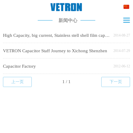
新闻中心
High Capacity, big current, Stainless stell shell film capacitor
2014-08-27
VETRON Capacitor Staff Journey to Xichong Shenzhen
2014-07-29
Capacitor Factory
2012-06-12
上一页
下一页